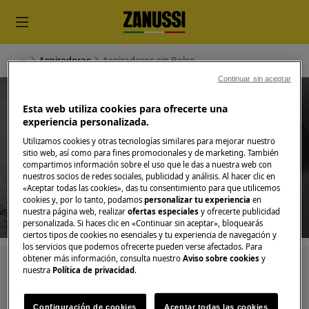
Aspiradoras
Aspiradoras sin Bolsa
Continuar sin aceptar
Esta web utiliza cookies para ofrecerte una
experiencia personalizada.
Apoyo para Aspiradoras sin
Utilizamos cookies y otras tecnologías similares para mejorar nuestro
sitio web, así como para fines promocionales y de marketing. También
compartimos información sobre el uso que le das a nuestra web con
Bolsa
nuestros socios de redes sociales, publicidad y análisis. Al hacer clic en
«Aceptar todas las cookies», das tu consentimiento para que utilicemos
cookies y, por lo tanto, podamos
personalizar tu experiencia
en
nuestra página web, realizar
ofertas especiales
y ofrecerte publicidad
personalizada. Si haces clic en «Continuar sin aceptar», bloquearás
ciertos tipos de cookies no esenciales y tu experiencia de navegación y
los servicios que podemos ofrecerte pueden verse afectados. Para
obtener más información, consulta nuestro
Aviso sobre cookies
y
Busca entre nuestros artículos de soporte
nuestra
Política de privacidad
.
Configuración de cookies
Aceptar todas las cookies