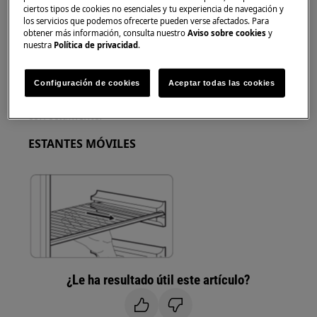
ciertos tipos de cookies no esenciales y tu experiencia de navegación y
Utilice siempre guantes de seguridad y calzado
los servicios que podemos ofrecerte pueden verse afectados. Para
obtener más información, consulta nuestro
Aviso sobre cookies
y
cerrado.
nuestra
Política de privacidad
.
Tenga en cuenta que la autoreparación o la
reparación no profesional pueden tener
Configuración de cookies
Aceptar todas las cookies
consecuencias para la seguridad si no se realizan
correctamente.
ESTANTES MÓVILES
¿Le ha resultado útil este artículo?