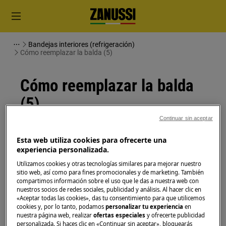
Bandejas interiores (refrigeración)
Cómo reemplazar la balda (5)
Cómo reemplazar la balda
(5)
Continuar sin aceptar
Solución
Esta web utiliza cookies para ofrecerte una
experiencia personalizada.
Antes de cualquier operación de mantenimiento,
apague el aparato y desconecte el enchufe de red de
Utilizamos cookies y otras tecnologías similares para mejorar nuestro
sitio web, así como para fines promocionales y de marketing. También
la
toma de corriente.
compartimos información sobre el uso que le das a nuestra web con
nuestros socios de redes sociales, publicidad y análisis. Al hacer clic en
Siempre tenga cuidado al mover electrodomésticos,
«Aceptar todas las cookies», das tu consentimiento para que utilicemos
para electrodomésticos pesados son necesarias dos
cookies y, por lo tanto, podamos
personalizar tu experiencia
en
nuestra página web, realizar
ofertas especiales
y ofrecerte publicidad
personas para moverlos.
personalizada. Si haces clic en «Continuar sin aceptar», bloquearás