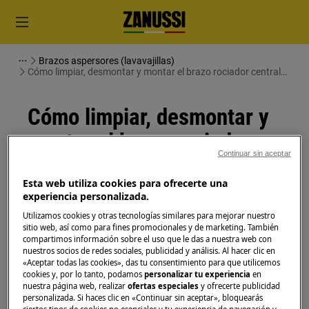
Brazos aspersores (lavavajillas)
Cómo limpiar, desmontar y montar el brazo rociador central
de su lavavajillas
Cómo limpiar, desmontar y
montar el brazo rociador
Continuar sin aceptar
central de su lavavajillas
Esta web utiliza cookies para ofrecerte una
experiencia personalizada.
Solución
Utilizamos cookies y otras tecnologías similares para mejorar nuestro
sitio web, así como para fines promocionales y de marketing. También
Antes de cualquier operación de mantenimiento,
compartimos información sobre el uso que le das a nuestra web con
apague el aparato y desconecte el enchufe de red de
nuestros socios de redes sociales, publicidad y análisis. Al hacer clic en
la
toma de corriente.
«Aceptar todas las cookies», das tu consentimiento para que utilicemos
cookies y, por lo tanto, podamos
personalizar tu experiencia
en
nuestra página web, realizar
ofertas especiales
y ofrecerte publicidad
Siempre tenga cuidado al mover electrodomésticos,
personalizada. Si haces clic en «Continuar sin aceptar», bloquearás
para electrodomésticos pesados son necesarias dos