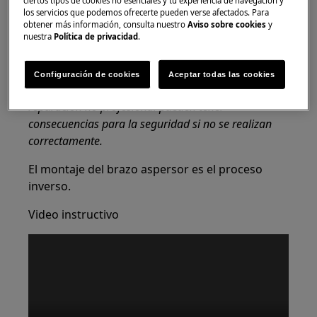
ciertos tipos de cookies no esenciales y tu experiencia de navegación y
los servicios que podemos ofrecerte pueden verse afectados. Para
personas para moverlos.
obtener más información, consulta nuestro
Aviso sobre cookies
y
nuestra
Política de privacidad
.
Utilice siempre guantes de seguridad y calzado
cerrado.
Configuración de cookies
Aceptar todas las cookies
Tenga en cuenta que la autoreparación o la
reparación no profesional pueden tener
consecuencias para la seguridad si no se realizan
correctamente.
El montaje del brazo aspersor es el proceso
inverso.
Video instructivo