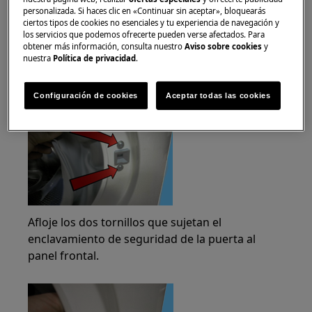
Retire el anillo de hierro que sujeta el sello de
personalizada. Si haces clic en «Continuar sin aceptar», bloquearás
fuelle a la unidad.
ciertos tipos de cookies no esenciales y tu experiencia de navegación y
los servicios que podemos ofrecerte pueden verse afectados. Para
obtener más información, consulta nuestro
Aviso sobre cookies
y
Retire la parte del sello de fuelle
nuestra
Política de privacidad
.
correspondiente de la unidad.
Configuración de cookies
Aceptar todas las cookies
Afloje los dos tornillos que sujetan el
enclavamiento de seguridad de la puerta al
panel frontal.