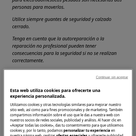
personas para moverlos.
Utilice siempre guantes de seguridad y calzado
cerrado.
Tenga en cuenta que la autoreparación o la
reparación no profesional pueden tener
consecuencias para la seguridad si no se realizan
correctamente.
Enclavamiento de seguridad de la puerta
Continuar sin aceptar
Esta web utiliza cookies para ofrecerte una
experiencia personalizada.
Utilizamos cookies y otras tecnologías similares para mejorar nuestro
sitio web, así como para fines promocionales y de marketing. También
compartimos información sobre el uso que le das a nuestra web con
nuestros socios de redes sociales, publicidad y análisis. Al hacer clic en
«Aceptar todas las cookies», das tu consentimiento para que utilicemos
cookies y, por lo tanto, podamos
personalizar tu experiencia
en
nuestra página web, realizar
ofertas especiales
y ofrecerte publicidad