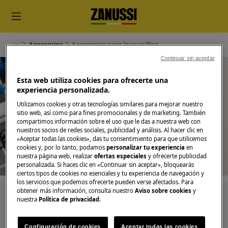
Accesorios
Accesorios para lavavajillas
Continuar sin aceptar
Esta web utiliza cookies para ofrecerte una
experiencia personalizada.
Apoyo para Accesorios para
Utilizamos cookies y otras tecnologías similares para mejorar nuestro
sitio web, así como para fines promocionales y de marketing. También
compartimos información sobre el uso que le das a nuestra web con
lavavajillas
nuestros socios de redes sociales, publicidad y análisis. Al hacer clic en
«Aceptar todas las cookies», das tu consentimiento para que utilicemos
cookies y, por lo tanto, podamos
personalizar tu experiencia
en
nuestra página web, realizar
ofertas especiales
y ofrecerte publicidad
personalizada. Si haces clic en «Continuar sin aceptar», bloquearás
ciertos tipos de cookies no esenciales y tu experiencia de navegación y
los servicios que podemos ofrecerte pueden verse afectados. Para
obtener más información, consulta nuestro
Aviso sobre cookies
y
Busca entre nuestros artículos de soporte
nuestra
Política de privacidad
.
Configuración de cookies
Aceptar todas las cookies